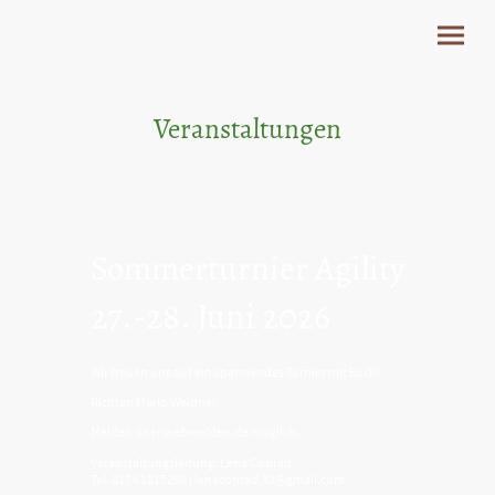
Veranstaltungen
Sommerturnier Agility
27.-28. Juni 2026
Wir freuen uns auf ein spannendes Turnier mit Euch!
Richter: Mario Weidner
Melden üner webmelden.de möglich.
Veranstaltungsleitung: Lena Conrad
Tel. 0174 1815290 | lenaconrad.93@gmail.com