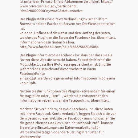
ist unter dem Privacy-Shield-Abkommen zertifiziert: https://
www.privacyshield.gov/participant?
id=a2zt0000000GnywAAC&status=Active
Das Plugin stellt eine direkte Verbindung zwischen Ihrem
Browser und den Facebook-Servem her. Der Websitebetreiber
hat
keinerlei Einfluss auf die Natur und den Umfang der Daten,
welche das Plugin an die Server der Facebook lnc. übermittelt.
Informationen dazu finden Sie hier.
http://www.facebook.com/help/186325668085084
Das Plugin informiert die Facebook lnc. darüber, dass Sie als
Nutzer diese Website besucht haben. Es besteht hierbei die
Möglichkeit, dass Ihre IP-Adresse gespeichert wird. Sind Sie
während des Besuchs auf dieser Website in Ihrem
FacebookKonto
eingeloggt, werden die genannten Informationen mit diesem
verknüpft.
Nutzen Sie die Funktionen des Plugins - etwa indem Sie einen
Beitrag teilen oder „liken" - , werden die entsprechenden
Informationen ebenfalls an die Facebook lnc. übermittelt.
Möchten Sie verhindern, dass die Facebook. lnc. diese Daten
mit Ihrem Facebook-Konto verknüpft, loggen Sie sich bitte vor
dem Besuch dieser Website bei Facebook aus und löschen Sie
die gespeicherten Cookies. Über Ihr Facebook-Profil können
Sie weitere Einstellungen zur Datenverarbeitung für
Werbezwecke tätigen oder der Nutzung Ihrer Daten für
Werbezwecke