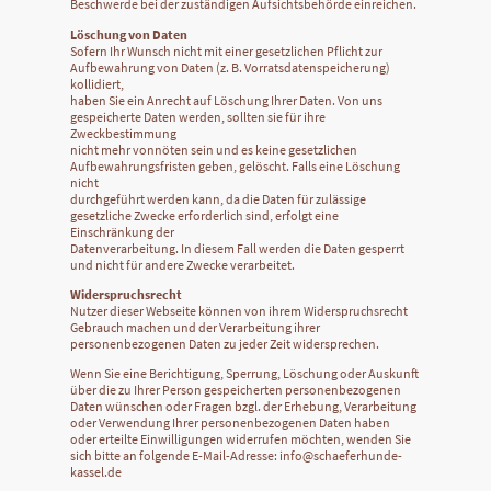
Beschwerde bei der zuständigen Aufsichtsbehörde einreichen.
Löschung von Daten
Sofern Ihr Wunsch nicht mit einer gesetzlichen Pflicht zur
Aufbewahrung von Daten (z. B. Vorratsdatenspeicherung)
kollidiert,
haben Sie ein Anrecht auf Löschung Ihrer Daten. Von uns
gespeicherte Daten werden, sollten sie für ihre
Zweckbestimmung
nicht mehr vonnöten sein und es keine gesetzlichen
Aufbewahrungsfristen geben, gelöscht. Falls eine Löschung
nicht
durchgeführt werden kann, da die Daten für zulässige
gesetzliche Zwecke erforderlich sind, erfolgt eine
Einschränkung der
Datenverarbeitung. In diesem Fall werden die Daten gesperrt
und nicht für andere Zwecke verarbeitet.
Widerspruchsrecht
Nutzer dieser Webseite können von ihrem Widerspruchsrecht
Gebrauch machen und der Verarbeitung ihrer
personenbezogenen Daten zu jeder Zeit widersprechen.
Wenn Sie eine Berichtigung, Sperrung, Löschung oder Auskunft
über die zu Ihrer Person gespeicherten personenbezogenen
Daten wünschen oder Fragen bzgl. der Erhebung, Verarbeitung
oder Verwendung Ihrer personenbezogenen Daten haben
oder erteilte Einwilligungen widerrufen möchten, wenden Sie
sich bitte an folgende E-Mail-Adresse: info@schaeferhunde-
kassel.de