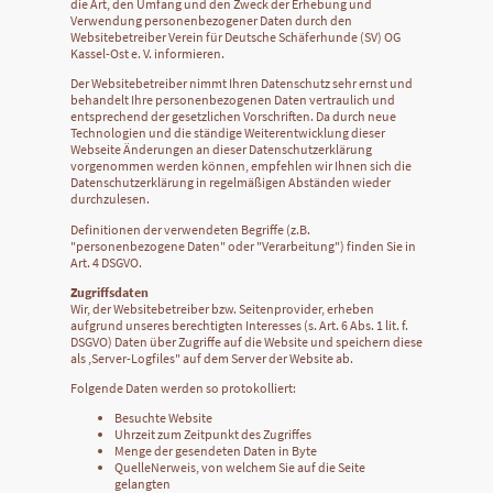
die Art, den Umfang und den Zweck der Erhebung und
Verwendung personenbezogener Daten durch den
Websitebetreiber Verein für Deutsche Schäferhunde (SV) OG
Kassel-Ost e. V. informieren.
Der Websitebetreiber nimmt Ihren Datenschutz sehr ernst und
behandelt Ihre personenbezogenen Daten vertraulich und
entsprechend der gesetzlichen Vorschriften. Da durch neue
Technologien und die ständige Weiterentwicklung dieser
Webseite Änderungen an dieser Datenschutzerklärung
vorgenommen werden können, empfehlen wir Ihnen sich die
Datenschutzerklärung in regelmäßigen Abständen wieder
durchzulesen.
Definitionen der verwendeten Begriffe (z.B.
"personenbezogene Daten" oder "Verarbeitung") finden Sie in
Art. 4 DSGVO.
Zugriffsdaten
Wir, der Websitebetreiber bzw. Seitenprovider, erheben
aufgrund unseres berechtigten Interesses (s. Art. 6 Abs. 1 lit. f.
DSGVO) Daten über Zugriffe auf die Website und speichern diese
als ,Server-Logfiles" auf dem Server der Website ab.
Folgende Daten werden so protokolliert:
Besuchte Website
Uhrzeit zum Zeitpunkt des Zugriffes
Menge der gesendeten Daten in Byte
QuelleNerweis, von welchem Sie auf die Seite
gelangten