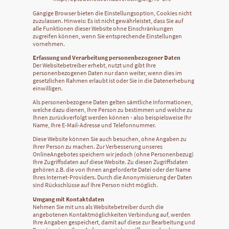
Gängige Browser bieten die Einstellungsoption, Cookies nicht
zuzulassen. Hinweis: Es ist nicht gewährleistet, dass Sie auf
alle Funktionen dieser Website ohne Einschränkungen
zugreifen können, wenn Sie entsprechende Einstellungen
vornehmen.
Erfassung und Verarbeitung personenbezogener Daten
Der Websitebetreiber erhebt, nutzt und gibt Ihre
personenbezogenen Daten nur dann weiter, wenn dies im
gesetzlichen Rahmen erlaubt ist oder Sie in die Datenerhebung
einwilligen.
Als personenbezogene Daten gelten sämtliche Informationen,
welche dazu dienen, Ihre Person zu bestimmen und welche zu
Ihnen zurückverfolgt werden können - also beispielsweise Ihr
Name, Ihre E-Mail-Adresse und Telefonnummer.
Diese Website können Sie auch besuchen, ohne Angaben zu
Ihrer Person zu machen. Zur Verbesserung unseres
OnlineAngebotes speichern wir jedoch (ohne Personenbezug)
Ihre Zugriffsdaten auf diese Website. Zu diesen Zugriffsdaten
gehören z.B. die von Ihnen angeforderte Datei oder der Name
Ihres Internet-Providers. Durch die Anonymisierung der Daten
sind Rückschlüsse auf Ihre Person nicht möglich.
Umgang mit Kontaktdaten
Nehmen Sie mit uns als Websitebetreiber durch die
angebotenen Kontaktmöglichkeiten Verbindung auf, werden
Ihre Angaben gespeichert, damit auf diese zur Bearbeitung und