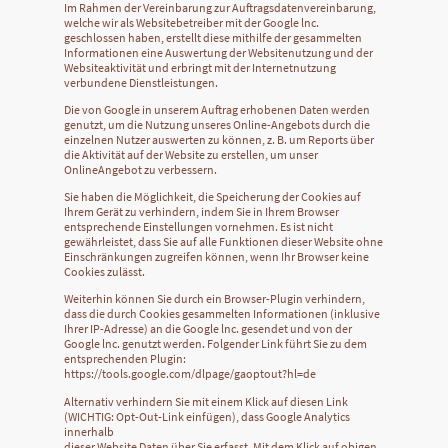
Im Rahmen der Vereinbarung zur Auftragsdatenvereinbarung,
welche wir als Websitebetreiber mit der Google lnc.
geschlossen haben, erstellt diese mithilfe der gesammelten
Informationen eine Auswertung der Websitenutzung und der
Websiteaktivität und erbringt mit der Internetnutzung
verbundene Dienstleistungen.
Die von Google in unserem Auftrag erhobenen Daten werden
genutzt, um die Nutzung unseres Online-Angebots durch die
einzelnen Nutzer auswerten zu können, z. B. um Reports über
die Aktivität auf der Website zu erstellen, um unser
OnlineAngebot zu verbessern.
Sie haben die Möglichkeit, die Speicherung der Cookies auf
Ihrem Gerät zu verhindern, indem Sie in Ihrem Browser
entsprechende Einstellungen vornehmen. Es ist nicht
gewährleistet, dass Sie auf alle Funktionen dieser Website ohne
Einschränkungen zugreifen können, wenn Ihr Browser keine
Cookies zulässt.
Weiterhin können Sie durch ein Browser-Plugin verhindern,
dass die durch Cookies gesammelten Informationen (inklusive
Ihrer IP-Adresse) an die Google lnc. gesendet und von der
Google lnc. genutzt werden. Folgender Link führt Sie zu dem
entsprechenden Plugin:
https://tools.google.com/dlpage/gaoptout?hl=de
Alternativ verhindern Sie mit einem Klick auf diesen Link
(WICHTIG: Opt-Out-Link einfügen), dass Google Analytics
innerhalb
dieser Website Daten über Sie erfasst. Mit dem Klick auf obigen