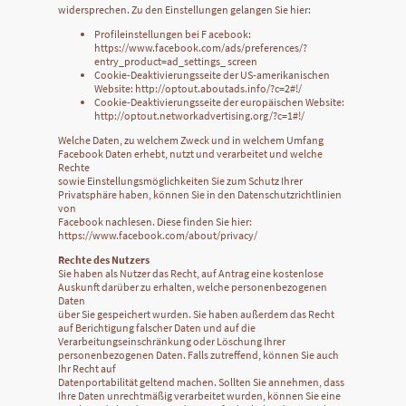
widersprechen. Zu den Einstellungen gelangen Sie hier:
Profileinstellungen bei F acebook:
https://www.facebook.com/ads/preferences/?
entry_product=ad_settings_ screen
Cookie-Deaktivierungsseite der US-amerikanischen
Website: http://optout.aboutads.info/?c=2#!/
Cookie-Deaktivierungsseite der europäischen Website:
http://optout.networkadvertising.org/?c=1#!/
Welche Daten, zu welchem Zweck und in welchem Umfang
Facebook Daten erhebt, nutzt und verarbeitet und welche
Rechte
sowie Einstellungsmöglichkeiten Sie zum Schutz Ihrer
Privatsphäre haben, können Sie in den Datenschutzrichtlinien
von
Facebook nachlesen. Diese finden Sie hier:
https://www.facebook.com/about/privacy/
Rechte des Nutzers
Sie haben als Nutzer das Recht, auf Antrag eine kostenlose
Auskunft darüber zu erhalten, welche personenbezogenen
Daten
über Sie gespeichert wurden. Sie haben außerdem das Recht
auf Berichtigung falscher Daten und auf die
Verarbeitungseinschränkung oder Löschung Ihrer
personenbezogenen Daten. Falls zutreffend, können Sie auch
Ihr Recht auf
Datenportabilität geltend machen. Sollten Sie annehmen, dass
Ihre Daten unrechtmäßig verarbeitet wurden, können Sie eine