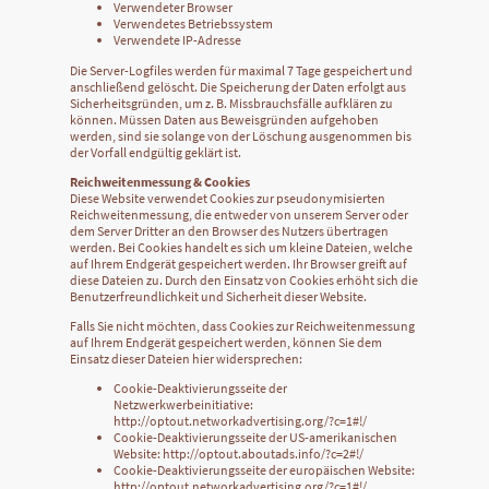
Verwendeter Browser
Verwendetes Betriebssystem
Verwendete IP-Adresse
Die Server-Logfiles werden für maximal 7 Tage gespeichert und
anschließend gelöscht. Die Speicherung der Daten erfolgt aus
Sicherheitsgründen, um z. B. Missbrauchsfälle aufklären zu
können. Müssen Daten aus Beweisgründen aufgehoben
werden, sind sie solange von der Löschung ausgenommen bis
der Vorfall endgültig geklärt ist.
Reichweitenmessung & Cookies
Diese Website verwendet Cookies zur pseudonymisierten
Reichweitenmessung, die entweder von unserem Server oder
dem Server Dritter an den Browser des Nutzers übertragen
werden. Bei Cookies handelt es sich um kleine Dateien, welche
auf Ihrem Endgerät gespeichert werden. Ihr Browser greift auf
diese Dateien zu. Durch den Einsatz von Cookies erhöht sich die
Benutzerfreundlichkeit und Sicherheit dieser Website.
Falls Sie nicht möchten, dass Cookies zur Reichweitenmessung
auf Ihrem Endgerät gespeichert werden, können Sie dem
Einsatz dieser Dateien hier widersprechen:
Cookie-Deaktivierungsseite der
Netzwerkwerbeinitiative:
http://optout.networkadvertising.org/?c=1#!/
Cookie-Deaktivierungsseite der US-amerikanischen
Website: http://optout.aboutads.info/?c=2#!/
Cookie-Deaktivierungsseite der europäischen Website:
http://optout.networkadvertising.org/?c=1#!/