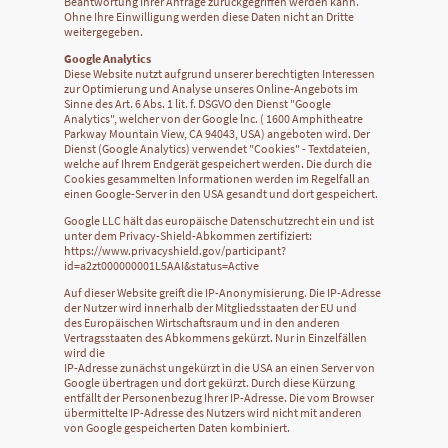
Beantwortung Ihrer Anfrage zurückgegriffen werden kann.
Ohne Ihre Einwilligung werden diese Daten nicht an Dritte
weitergegeben.
Google Analytics
Diese Website nutzt aufgrund unserer berechtigten Interessen
zur Optimierung und Analyse unseres Online-Angebots im
Sinne des Art. 6 Abs. 1 lit. f. DSGVO den Dienst "Google
Analytics", welcher von der Google lnc. ( 1600 Amphitheatre
Parkway Mountain View, CA 94043, USA) angeboten wird. Der
Dienst (Google Analytics) verwendet "Cookies" - Textdateien,
welche auf Ihrem Endgerät gespeichert werden. Die durch die
Cookies gesammelten Informationen werden im Regelfall an
einen Google-Server in den USA gesandt und dort gespeichert.
Google LLC hält das europäische Datenschutzrecht ein und ist
unter dem Privacy-Shield-Abkommen zertifiziert:
https://www.privacyshield.gov/participant?
id=a2zt000000001L5AAI&status=Active
Auf dieser Website greift die IP-Anonymisierung. Die IP-Adresse
der Nutzer wird innerhalb der Mitgliedsstaaten der EU und
des Europäischen Wirtschaftsraum und in den anderen
Vertragsstaaten des Abkommens gekürzt. Nur in Einzelfällen
wird die
IP-Adresse zunächst ungekürzt in die USA an einen Server von
Google übertragen und dort gekürzt. Durch diese Kürzung
entfällt der Personenbezug Ihrer IP-Adresse. Die vom Browser
übermittelte IP-Adresse des Nutzers wird nicht mit anderen
von Google gespeicherten Daten kombiniert.