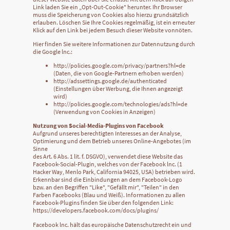
Link laden Sie ein „Opt-Out-Cookie" herunter. Ihr Browser
muss die Speicherung von Cookies also hierzu grundsätzlich
erlauben. Löschen Sie Ihre Cookies regelmäßig, ist ein erneuter
Klick auf den Link bei jedem Besuch dieser Website vonnöten.
Hier finden Sie weitere Informationen zur Datennutzung durch
die Google lnc.:
http://policies.google.com/privacy/partners?hl=de
(Daten, die von Google-Partnern erhoben werden)
http://adssettings.google.de/authenticated
(Einstellungen über Werbung, die Ihnen angezeigt
wird)
http://policies.google.com/technologies/ads?hl=de
(Verwendung von Cookies in Anzeigen)
Nutzung von Social-Media-Plugins von Facebook
Aufgrund unseres berechtigten Interesses an der Analyse,
Optimierung und dem Betrieb unseres Online-Angebotes (im
Sinne
des Art. 6 Abs. 1 lit. f. DSGVO), verwendet diese Website das
Facebook-Social-Plugin, welches von der Facebook lnc. (1
Hacker Way, Menlo Park, California 94025, USA) betrieben wird.
Erkennbar sind die Einbindungen an dem Facebook-Logo
bzw. an den Begriffen "Like", "Gefällt mir", "Teilen" in den
Farben Facebooks (Blau und Weiß). Informationen zu allen
Facebook-Plugins finden Sie über den folgenden Link:
https://developers.facebook.com/docs/plugins/
Facebook lnc. hält das europäische Datenschutzrecht ein und